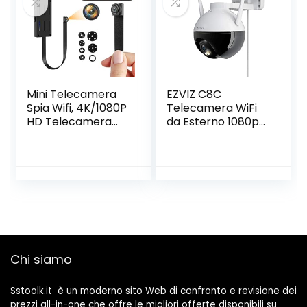
Zoomabile,
Campeggio
Emergenza,
batería 26650
Mini Telecamera
EZVIZ C8C
Spia Wifi, 4K/1080P
Telecamera WiFi
HD Telecamera
da Esterno 1080p
Nascosta Portatile
Motorizzata,
DIY Microcamera
Telecamera WiFi di
Spia Wireless con
Sorveglianza,
Rilevamento di
Videocamera
Movimento Piccole
Esterna Pan&Tilt
Telecamere di
con Copertura
Sorveglianza per
Visiva a 360 °,con
Interni/Esterni
Visione Notturna
Fino a 30 m,AI,
Chi siamo
Impermeabile
Sstoolk.it è un moderno sito Web di confronto e revisione dei
prezzi all-in-one che offre le migliori offerte disponibili su