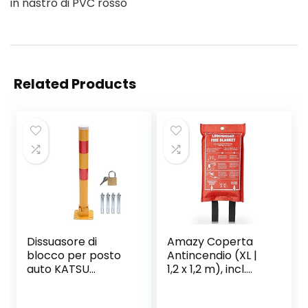
in nastro di PVC rosso
Related Products
Dissuasore di
Amazy Coperta
blocco per posto
Antincendio (XL |
auto KATSU
1,2 x 1,2 m), incl.
Budget giallo e
Borsa protettiva e
rosso 600mm
gancio per