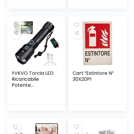
appendere
YVKVO Torcia LED
Cart.”Estintore N”
Ricaricabile
30X20Pl
Potente
Professionale
10000 Lumen
Torce Alta
Potenza XHP99
Torcia Tattica
Militare Elettrica,
IP65 Impermeabile
5 Modalità