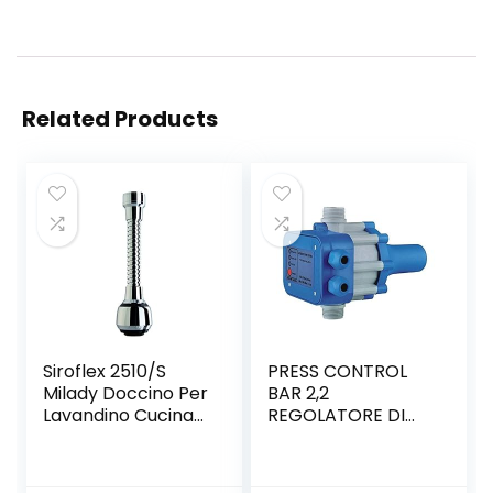
Related Products
Siroflex 2510/S
PRESS CONTROL
Milady Doccino Per
BAR 2,2
Lavandino Cucina
REGOLATORE DI
Con Cannuccia
PRESSIONE
Flessibile In Ottone
ELETTROPOMPA
Made in Italy |