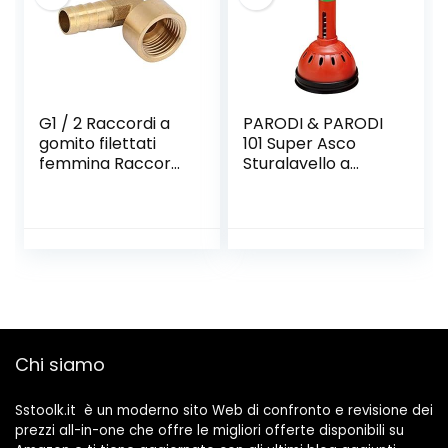
Chiave Cromata
Bagno con M22
M24 Adattatori
per Ugelli, Argento
G1 / 2 Raccordi a
PARODI & PARODI
gomito filettati
101 Super Asco
femmina Raccordi
Sturalavello a
in ottone per tubo
Molla, Arancione
flessibile
dell’acqua(4
points within 12)
Chi siamo
Sstoolk.it è un moderno sito Web di confronto e revisione dei
prezzi all-in-one che offre le migliori offerte disponibili su