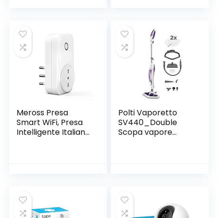
di tensione della
1.136 l/h. , 17.5 x 14 x
bobina, montaggio
21 cm, Grigio/Nero
su guida DIN da
35 mm
Meross Presa
Polti Vaporetto
Smart WiFi, Presa
SV440_Double
Intelligente Italiana,
Scopa vapore
Smart Plug Energy
doppia funzione
Monitor 16A 3680W
con pulitore
(Type L), Funzione
portatile, con
Timer, Compatibile
spazzola
con SmartThings,
Vaporforce, 15 in 1
Amazon Alexa,
Google Assistant,
APP Controllo