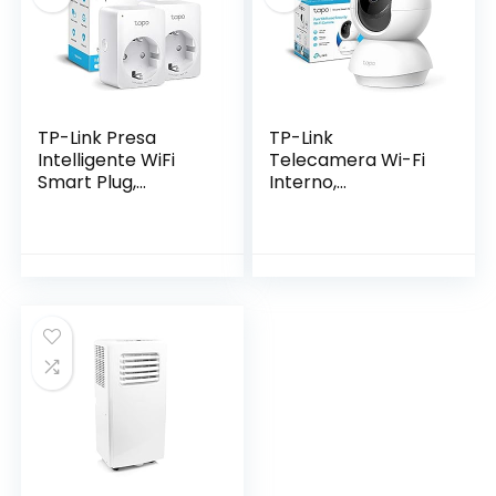
Remoto
TP-Link Presa
TP-Link
Intelligente WiFi
Telecamera Wi-Fi
Smart Plug,
Interno,
Compatibile con
Videocamera
Alexa e Google
sorveglianza 1080P,
Home, Controllo
Visione Notturna,
Remoto tramite
Audio Bidirezionale,
APP Tapo, 10A,
Notifiche in tempo
2300W, confezione
reale del sensore di
da 2 pezzi (Tapo
movimento(Tapo
P100)
C200)