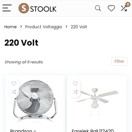
0
Home
Product Voltaggio
‎220 Volt
‎220 Volt
Filter
Showing all 9 results
Brandson –
Farelek Bali 112420