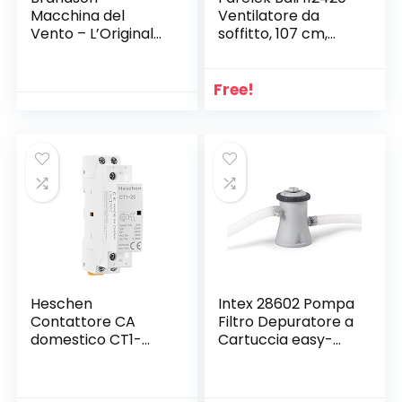
Macchina del
Ventilatore da
Vento – L’Originale
soffitto, 107 cm,
Super Ventilatore –
Bianco
Largo 53,5cm – 3-
Livelli di Potenza –
Free!
120W di Potenza
Max assorbita –
Design Retro –
Cromo
Heschen
Intex 28602 Pompa
Contattore CA
Filtro Depuratore a
domestico CT1-
Cartuccia easy-
25, 2 poli a due vie
frame, flusso
normalmente
d’acqua: 1.250 l/h,
aperti 220 V/230 V
flusso di sistema: