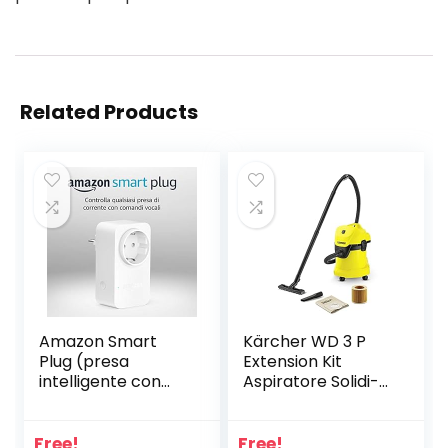
Related Products
Amazon Smart
Kärcher WD 3 P
Plug (presa
Extension Kit
intelligente con
Aspiratore Solidi-
connettività Wi-
Liquidi – Capacità
Fi), compatibile
Bidone 17 l, Acciaio
con Alexa,
Inox, 200 Air Watt,
Free!
Free!