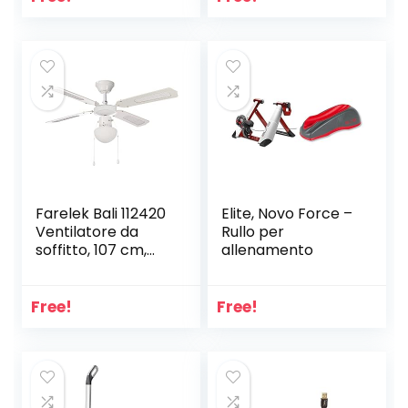
Dispositivo
1000 W – Presa
Certificato per gli
Elettroutensile – 2
umani
Tubi Rigidi
D’Aspirazione, 2
Bocchette, Filtro,
Sacchetto
Farelek Bali 112420
Elite, Novo Force –
Ventilatore da
Rullo per
soffitto, 107 cm,
allenamento
Bianco
Free!
Free!