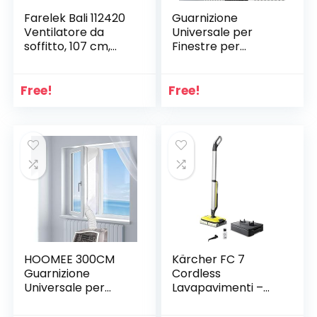
Farelek Bali 112420
Guarnizione
Ventilatore da
Universale per
soffitto, 107 cm,
Finestre per
Bianco
Condizionatore
Portatile,
Asciugatrice,
Free!
Free!
AirLock Per Tutti
Condizionatori
Portatili | Hot Air
Stop – Facile da
Installare, Senza
Bisogno Di
Perforazioni,
300CM
HOOMEE 300CM
Kärcher FC 7
Guarnizione
Cordless
Universale per
Lavapavimenti –
Finestre per
Pavimenti puliti in
Condizionatore
una sola passata –