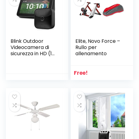
Alexa | 1
videocamera
(Bianco)
Blink Outdoor
Elite, Novo Force –
Videocamera di
Rullo per
sicurezza in HD (1
allenamento
videocamera) +
Echo Show 5 (2ª
generazione,
Free!
modello 2021),
Antracite