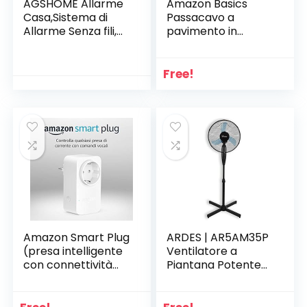
AGSHOME Allarme
Amazon Basics
Casa,Sistema di
Passacavo a
Allarme Senza fili,
pavimento in
Antifurto Casa WiFi
gomma, 1,5 m &
8 Pezzi,Per con APP
Prolunga USB 2.0 ad
: Sirena, Finestre e
alta velocità, A-
Free!
Allarme Per Porta,
maschio a A-
Telecomandi, Per
femmina,
Appartamento,
multischermata
Garage,
Ufficio,Lavora con
Alexa
Amazon Smart Plug
ARDES | AR5AM35P
(presa intelligente
Ventilatore a
con connettività
Piantana Potente
Wi-Fi), compatibile
Silenzioso 3 Pale 30
con Alexa,
cm Oscillante con
Dispositivo
Altezza e