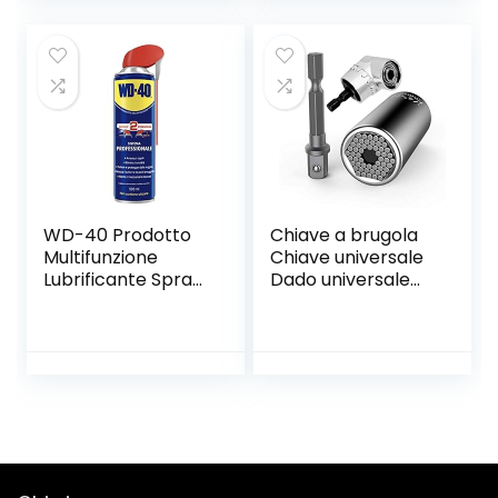
integrata e
in 2 Strumenti di
accessori,
Riparazione
Versione Italiana,
Nero
WD-40 Prodotto
Chiave a brugola
Multifunzione
Chiave universale
Lubrificante Spray
Dado universale
Con Sistema
Chiave a bussola
Doppia Posizione,
universale Utensili
500 ml, Bianco
a mano multi
funzione 7-19mm
con adattatore
per avvitatori ad
angolo di 105°
Cacciavite
Strumenti di