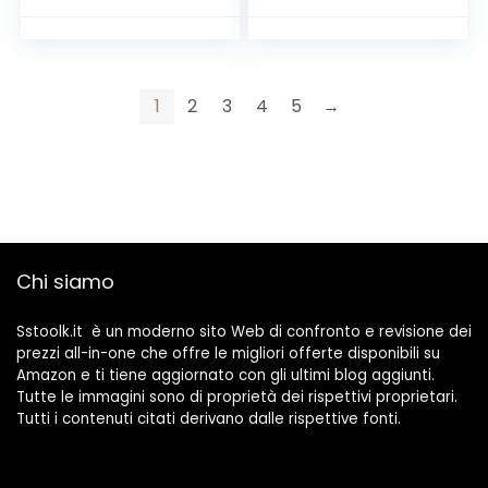
1
2
3
4
5
→
Chi siamo
Sstoolk.it è un moderno sito Web di confronto e revisione dei
prezzi all-in-one che offre le migliori offerte disponibili su
Amazon e ti tiene aggiornato con gli ultimi blog aggiunti.
Tutte le immagini sono di proprietà dei rispettivi proprietari.
Tutti i contenuti citati derivano dalle rispettive fonti.