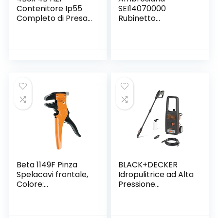
Contenitore Ip55
SEI14070000
Completo di Presa
Rubinetto
Side, 250 V, Grigio
Miscelatore Lavello
con Girevole,
Cromo
Beta 1149F Pinza
BLACK+DECKER
Spelacavi frontale,
Idropulitrice ad Alta
Colore:
Pressione
Nero/arancione
BXPW1400E (1400
W, 110 bar, 390 l/h)