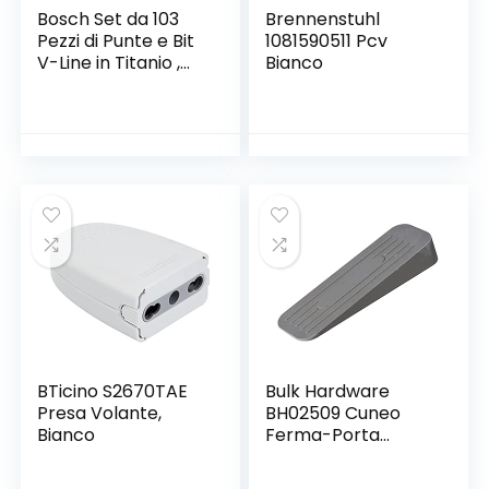
Bosch Set da 103
Brennenstuhl
Pezzi di Punte e Bit
1081590511 Pcv
V-Line in Titanio ,
Bianco
per Legno, Pietra e
Metallo, Accessori
per Utensili di
Foratura e
Avvitamento
BTicino S2670TAE
Bulk Hardware
Presa Volante,
BH02509 Cuneo
Bianco
Ferma-Porta
Deluxe in Gomma
Antiscivolo, Grigio