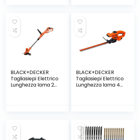
BLACK+DECKER
BLACK+DECKER
Tagliasiepi Elettrico
Tagliasiepi Elettrico
Lunghezza lama 25
Lunghezza lama 45
cm, Doppia
cm, Impugnatura
Impugnatura
Ergonomica – 420
Regolabile 450 W,
W, BEHT201-QS
BESTA525-QS