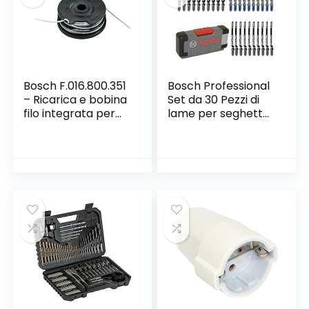
Bosch F.016.800.351
Bosch Professional
– Ricarica e bobina
Set da 30 Pezzi di
filo integrata per
lame per seghetto
molatrici, 6 m Ø 1,6
alternativo Basic
mm
for Wood and
Metal, per legno e
metallo, accessorio
per seghetto
alternativo