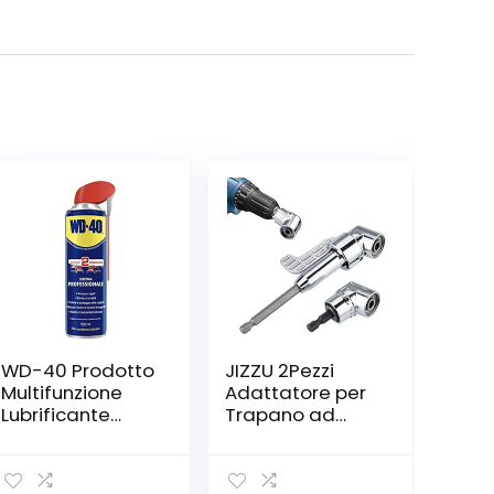
WD-40 Prodotto
JIZZU 2Pezzi
Multifunzione
Adattatore per
Lubrificante
Trapano ad
Spray Con
Angolo Retto
Sistema Doppia
105° 1/4 pollici
Posizione, 500
Cacciavite a