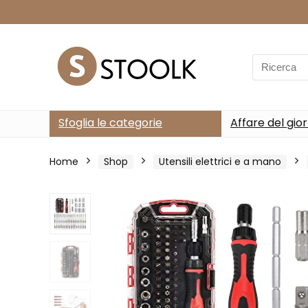
Search
for:
Sfoglia le categorie
Affare del gio
Home
Shop
Utensili elettrici e a mano