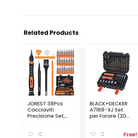
Related Products
JOREST 38Pcs
BLACK+DECKER
Cacciaviti
A7188-XJ Set
Precisione Set,
per Forare (20
Kit Professionali
Punte Miste e 30
con Cacciaviti
Accessori per
Torx T5 T6 T8 T9
Avvitare), 50
Free!