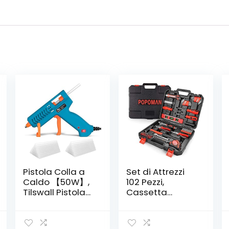
Pistola Colla a
Set di Attrezzi
Caldo 【50W】,
102 Pezzi,
Tilswall Pistola
Cassetta
Incollatrice con
Attrezzi,
【75pcs】 Stick
Cassetta Degli
di Colla 130mm,
Attrezzi Portatile