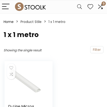
0
Home
Product Stile
‎1 x 1 metro
‎1 x 1 metro
Filter
Showing the single result
D-Line Micro+