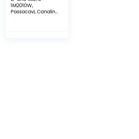
1M2010W,
Passacavi, Canalina
Passacavi, Canalina
Copricavi, Canalina
Passacavi
Pavimento – 20 x 10
mm – 1 m
Lunghezza – Bianco