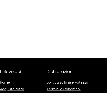
Link veloci
Dichiarazioni
Home
politica sulla riservatezza
Acquista tutto
Termini e Condizioni
Blog
Divulgazione delle
Affiliazioni
I nostri negozi online