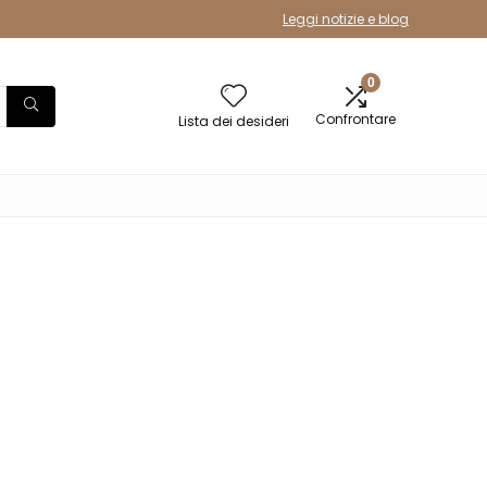
Leggi notizie e blog
0
Confrontare
Lista dei desideri