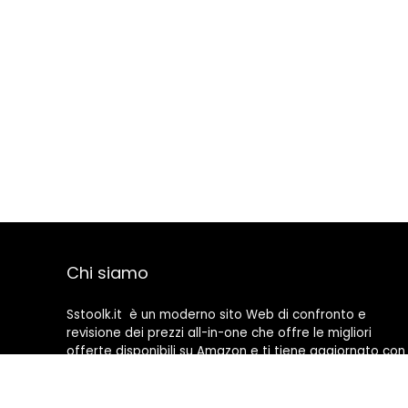
Chi siamo
Sstoolk.it è un moderno sito Web di confronto e
revisione dei prezzi all-in-one che offre le migliori
offerte disponibili su Amazon e ti tiene aggiornato con
gli ultimi blog aggiunti. Tutte le immagini sono di
proprietà dei rispettivi proprietari. Tutti i contenuti
citati derivano dalle rispettive fonti.