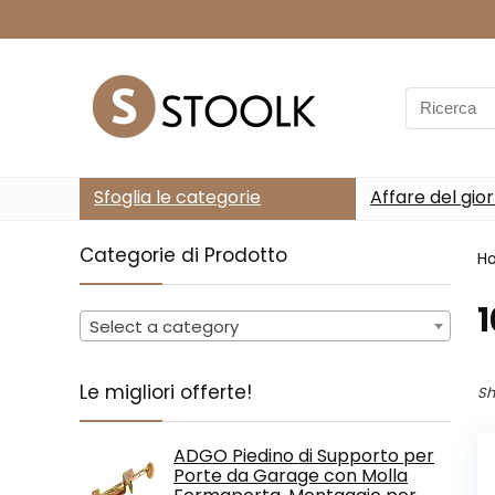
Search
for:
Sfoglia le categorie
Affare del gio
Categorie di Prodotto
H
‎
Select a category
Le migliori offerte!
Sh
ADGO Piedino di Supporto per
Porte da Garage con Molla