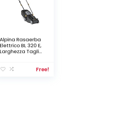
Alpina Rasaerba
Elettrico BL 320 E,
Larghezza Taglio
32 cm, Motore da
1000 W, fino a 300
m², Altezza di
Free!
Taglio Regolabile
in 3 Posizioni,
Sacco di
Raccolta da 25 l