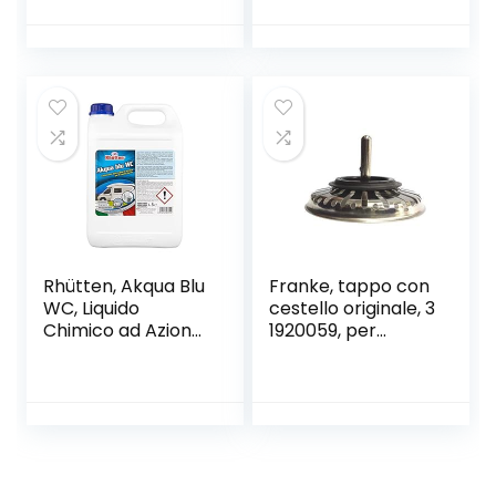
Aeratore
Sedile WC per
Sostituibile,
Legno | Resina |
Girevole 360°,
MDF Sedili WC –
Acqua Fredda e
Compresi i
Calda Regolabile
Raccordi
Ottone Cromo
Rhütten, Akqua Blu
Franke, tappo con
WC, Liquido
cestello originale, 3
Chimico ad Azione
1920059, per
Disgregante nei
lavello
Confronti dei Rifiuti
Organici,
Trattamento di
Acque Nere
Derivanti da
Toilette di Mezzi di