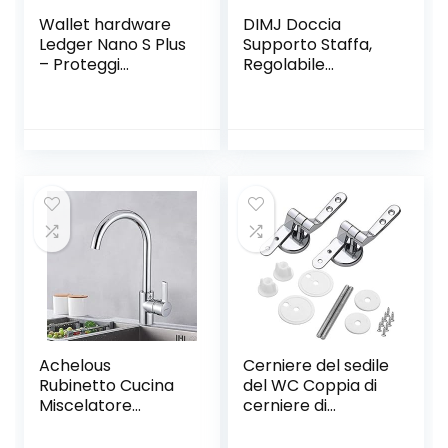
Wallet hardware
DIMJ Doccia
Ledger Nano S Plus
Supporto Staffa,
– Proteggi
Regolabile
criptovalute, NFT e
Ricambio
token
Supporto
Doccetta 18-25
mm ABS Doccia
Soffione Supporto
per Barra,
Saliscendi con
Finitura Cromata,
Grigio
Achelous
Cerniere del sedile
Rubinetto Cucina
del WC Coppia di
Miscelatore
cerniere di
Monocomando
ricambio rifinite in
per Lavello con
lega Coprivaso