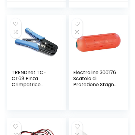
Tensione /
Taglierina Spellafili
Corrente /
Blu
Resistenza /
Capacità /
Temperatura /
Frequenza –
KAIWEETS
TRENDnet TC-
Electraline 300176
CT68 Pinza
Scatola di
Crimpatrice
Protezione Stagna
Professionale
per Spina e Presa
Volante
Impermeabile
Ip44, Arancione