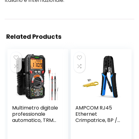
Italiano e Internazionale.
Related Products
Multimetro digitale
AMPCOM RJ45
professionale
Ethernet
automatico, TRMS
Crimpatrice, 8P /
6000 Conti
6P-RJ11, RJ12
(prompt jack LED),
Cricchetto
Tester Elettrico,
Cricchetto