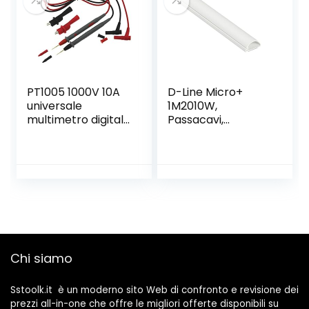
PT1005 1000V 10A
D-Line Micro+
universale
1M2010W,
multimetro digitale
Passacavi,
della sonda Cavi di
Canalina
prova Pin Ago più
Passacavi,
uscite del tester
Canalina
del Piombo Sonda
Copricavi,
a filo Pen Cable
Canalina
Passacavi
Pavimento – 20 x
10 mm – 1 m
Lunghezza –
Chi siamo
Bianco
Sstoolk.it è un moderno sito Web di confronto e revisione dei
prezzi all-in-one che offre le migliori offerte disponibili su