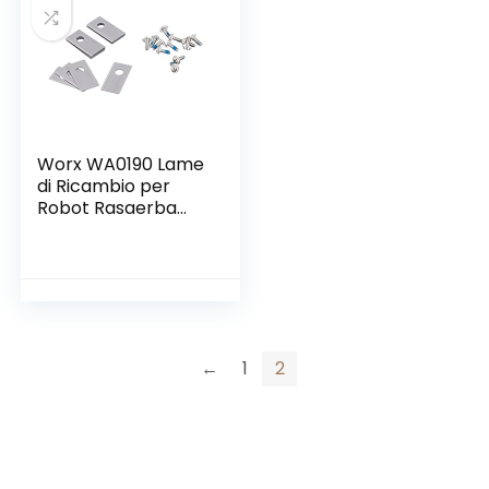
Worx WA0190 Lame
di Ricambio per
Robot Rasaerba
Landroid
←
1
2