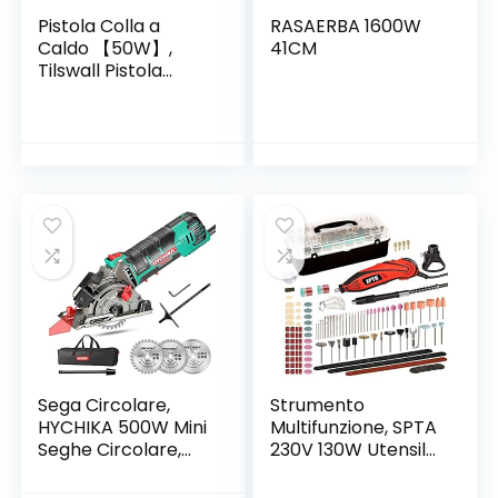
Pistola Colla a
RASAERBA 1600W
Caldo 【50W】,
41CM
Tilswall Pistola
Incollatrice con
【75pcs】 Stick di
Colla 130mm, Glue
Gun con Anti-drip
Brevetto，165℃
Termostatica per
Progetti Artigianali,
Casa Riparazioni
(Blu)
Sega Circolare,
Strumento
HYCHIKA 500W Mini
Multifunzione, SPTA
Seghe Circolare,
230V 130W Utensile
4500RPM Guida
smerigliatrice
Laser, Profondità di
Utensile Rotante