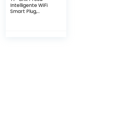
Intelligente WiFi
Smart Plug,
Compatibile con
Alexa e Google
Home, Controllo
Remoto tramite
APP Tapo, 10A,
2300W, confezione
da 2 pezzi (Tapo
P100)