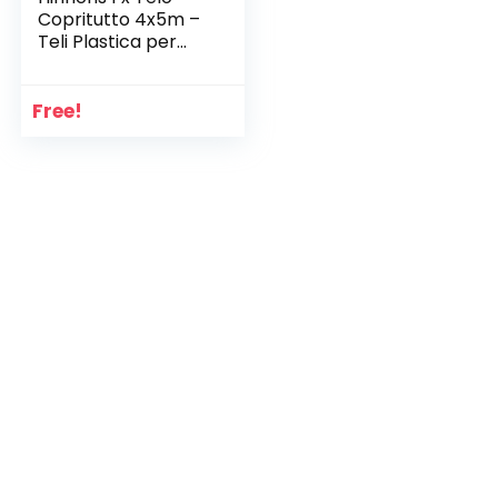
Copritutto 4x5m –
Teli Plastica per
Coprire Mobili – Teli
Copritutto Grandi
per Pittori – Totale
Free!
160 m² – qualità
LDPE