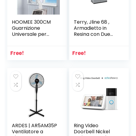
HOOMEE 300CM
Terry, Jline 68 ,
Guarnizione
Armadietto in
Universale per
Resina con Due
Finestre per
Ante, 1 Ripiano
Condizionatore
Interno, da Interno
Portatile,
Esterno. Materiale:
Free!
Free!
Asciugatrice – per
Plastica,
Tutti Climatizzatori
Dimensioni:
Mobili, Facile da
68×37,5×85 cm
Montare – con Zip,
Chiusura a
Strappo
ARDES | AR5AM35P
Ring Video
Ventilatore a
Doorbell Nickel