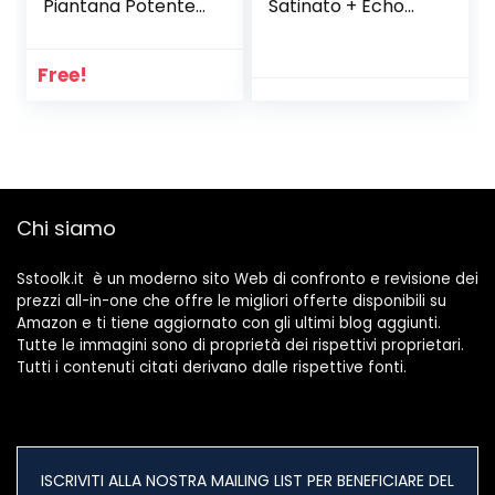
Piantana Potente
Satinato + Echo
Silenzioso 3 Pale 30
Show 5 (2ª
cm Oscillante con
generazione,
Altezza e
modello 2021) |
Free!
Inclinazione
Schermo
Regolabile
intelligente con
Ventilatore a Stelo
Alexa e
Ardes 3 Velocità
telecamera da 2
Modello
MP | Bianco
ghiaccio
Chi siamo
Sstoolk.it è un moderno sito Web di confronto e revisione dei
prezzi all-in-one che offre le migliori offerte disponibili su
Amazon e ti tiene aggiornato con gli ultimi blog aggiunti.
Tutte le immagini sono di proprietà dei rispettivi proprietari.
Tutti i contenuti citati derivano dalle rispettive fonti.
ISCRIVITI ALLA NOSTRA MAILING LIST PER BENEFICIARE DEL