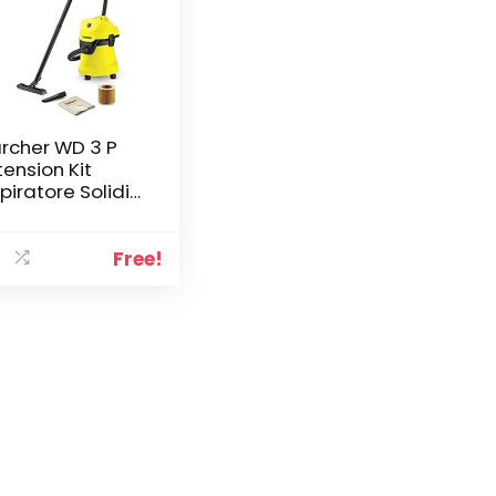
rcher WD 3 P
tension Kit
piratore Solidi-
quidi –
pacità Bidone
 l, Acciaio Inox,
Free!
0 Air Watt, 1000
– Presa
ettroutensile – 2
bi Rigidi
Aspirazione, 2
cchette, Filtro,
cchetto