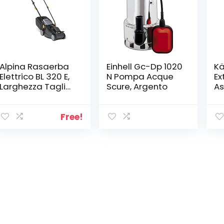
Alpina Rasaerba
Einhell Gc-Dp 1020
Kä
Elettrico BL 320 E,
N Pompa Acque
Ex
Larghezza Taglio
Scure, Argento
As
32 cm, Motore da
Li
1000 W, fino a 300
Ca
m², Altezza di
17
Free!
Taglio Regolabile
20
in 3 Posizioni,
W 
Sacco di
El
Raccolta da 25 l
Tu
D’
Bo
Sa