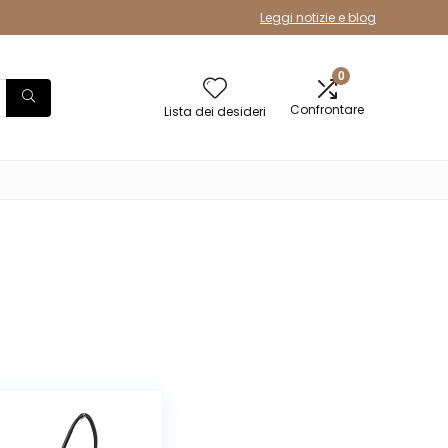
Leggi notizie e blog
0
Confrontare
Lista dei desideri