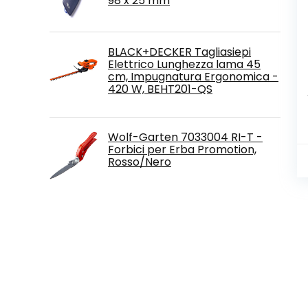
98 x 25 mm
BLACK+DECKER Tagliasiepi
Elettrico Lunghezza lama 45
cm, Impugnatura Ergonomica -
420 W, BEHT201-QS
Wolf-Garten 7033004 RI-T -
Forbici per Erba Promotion,
Rosso/Nero