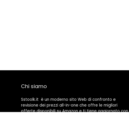
Chi siamo
Sstoolk.it è un moderno sito Web di confronto e
revisione dei prezzi all-in-one che offre le migliori
offerte disponibili su Amazon e ti tiene aggiornato con
gli ultimi blog aggiunti. Tutte le immagini sono di
proprietà dei rispettivi proprietari. Tutti i contenuti
citati derivano dalle rispettive fonti.