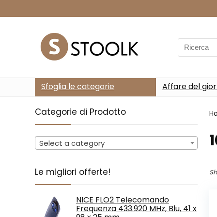
Search
for:
Sfoglia le categorie
Affare del gio
Categorie di Prodotto
H
‎
Select a category
Le migliori offerte!
Sh
NICE FLO2 Telecomando
Frequenza 433.920 MHz, Blu, 41 x