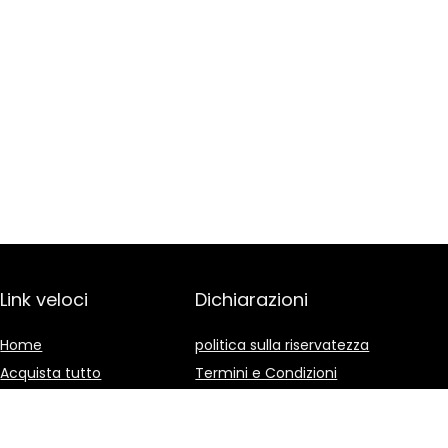
Link veloci
Dichiarazioni
Home
politica sulla riservatezza
Acquista tutto
Termini e Condizioni
Blog
Divulgazione delle
Affiliazioni
I nostri negozi online