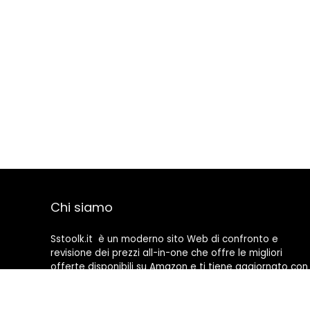
Chi siamo
Sstoolk.it è un moderno sito Web di confronto e
revisione dei prezzi all-in-one che offre le migliori
offerte disponibili su Amazon e ti tiene aggiornato con
gli ultimi blog aggiunti. Tutte le immagini sono di
proprietà dei rispettivi proprietari. Tutti i contenuti
citati derivano dalle rispettive fonti.