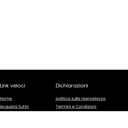
Link veloci
Dichiarazioni
Home
politica sulla riservatezza
Acquista tutto
Termini e Condizioni
Blog
Divulgazione delle
Affiliazioni
I nostri negozi online