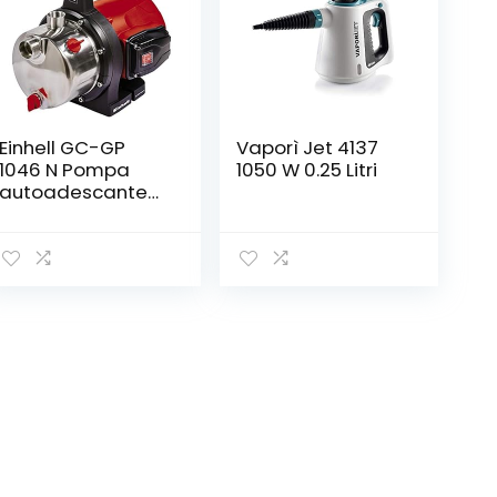
Einhell GC-GP
Vaporì Jet 4137
1046 N Pompa
1050 W 0.25 Litri
autoadescante
(1050 W, portata
max 4600 L/h,
prevalenza 48 m,
altezza
aspirazione max
8m, pressione
max 4,8 bar)