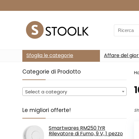
Search
for:
Sfoglia le categorie
Affare del gio
Categorie di Prodotto
H
‎
Select a category
Le migliori offerte!
Sh
Smartwares RM250 1YR
Rilevatore di Fumo, 9 V, 1 pezzo