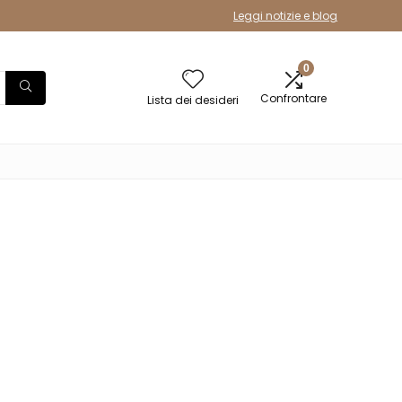
Leggi notizie e blog
0
Confrontare
Lista dei desideri