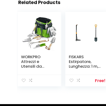
Related Products
WORKPRO
FISKARS
Attrezzi e
Estirpatore,
Utensili da
Lunghezza: 1 m,
Giardino 8 Pezzi,
Asta in Acciaio
in Acciaio
Inossidabile/Im
Inossidabile con
pugnatura in
Free!
Borsa, Include
plastica
Forbici per
Nero/Arancione
Potare,
& Vanga a
Cazzuola per
Punta per
Trapianto,
Terreni duri e