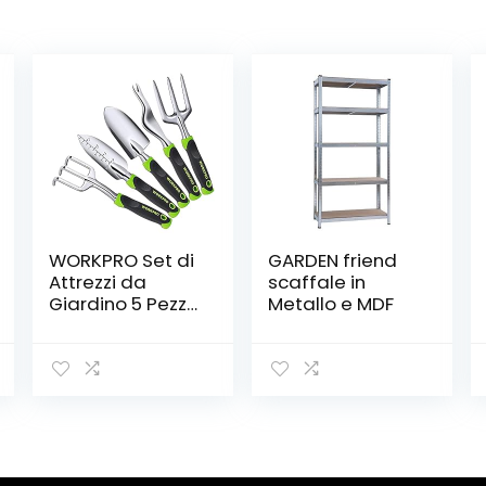
WORKPRO Set di
GARDEN friend
Attrezzi da
scaffale in
Giardino 5 Pezzi,
Metallo e MDF
Utensili da
Giardino in
Alluminio, Kit
Giardinaggio
Include
Cazzuola per
Trapianto,
Paletta per