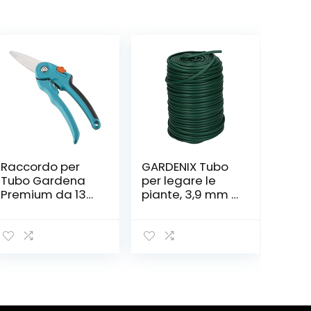
Raccordo per
GARDENIX Tubo
Tubo Gardena
per legare le
Premium da 13
piante, 3,9 mm x
Mm (1/2 Pollice)
30 m, materiale
– 15 Mm (5/8
per legare le
Pollice):
piante
Adattatore per
Rubinetti,
Antigelo (18255-
50)