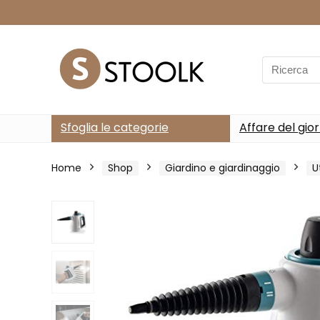
Search
for:
Sfoglia le categorie
Affare del gio
Home
Shop
Giardino e giardinaggio
U