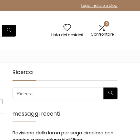
Leggi notizie e blog
0
Confrontare
Lista dei desideri
Ricerca
messaggi recenti
Revisione della lama per sega circolare con
cornice a mezzaluna NailSlicer