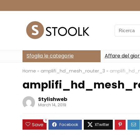
Search
for:
Sfoglia le categorie
Affare del gio
Home
»
amplifi_hd_mesh_router_3
»
amplifi_hd_
amplifi_hd_mesh_r
Stylishweb
March 14, 2019
0
Save