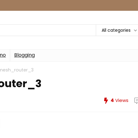
All categories
rno
Blogging
mesh_router_3
outer_3
4
Views