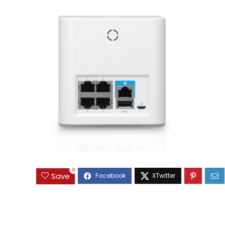
0
Save