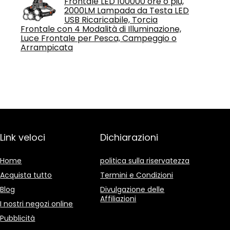
Frontale LED 100000 ore o più,
2000LM Lampada da Testa LED
USB Ricaricabile, Torcia
Frontale con 4 Modalità di Illuminazione,
Luce Frontale per Pesca, Campeggio o
Arrampicata
Link veloci
Dichiarazioni
Home
politica sulla riservatezza
Acquista tutto
Termini e Condizioni
Blog
Divulgazione delle
Affiliazioni
I nostri negozi online
Pubblicità