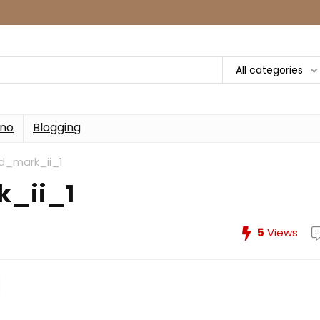
All categories
rno
Blogging
_mark_ii_1
_ii_1
5
Views