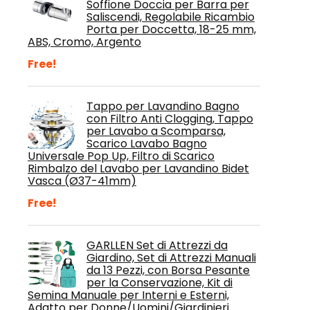
Soffione Doccia per Barra per
Saliscendi, Regolabile Ricambio
Porta per Doccetta, 18-25 mm,
ABS, Cromo, Argento
Free!
Tappo per Lavandino Bagno
con Filtro Anti Clogging, Tappo
per Lavabo a Scomparsa,
Scarico Lavabo Bagno
Universale Pop Up, Filtro di Scarico
Rimbalzo del Lavabo per Lavandino Bidet
Vasca (Ø37-41mm)
Free!
GARLLEN Set di Attrezzi da
Giardino, Set di Attrezzi Manuali
da 13 Pezzi, con Borsa Pesante
per la Conservazione, Kit di
Semina Manuale per Interni e Esterni,
Adatto per Donne/Uomini/Giardinieri