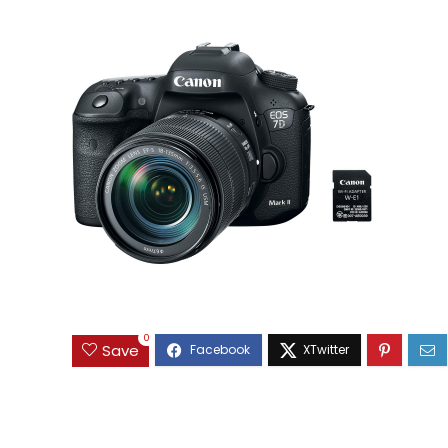
0
Save