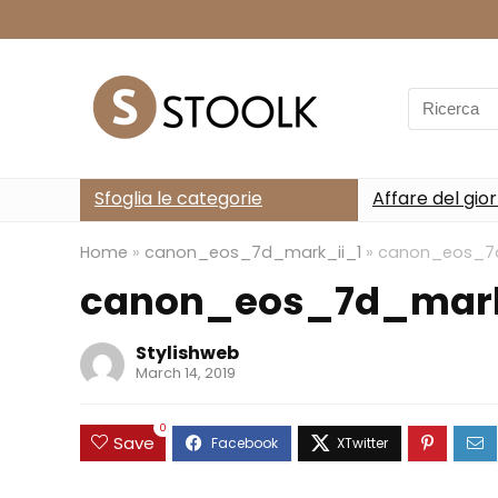
Search
for:
Sfoglia le categorie
Affare del gio
Home
»
canon_eos_7d_mark_ii_1
»
canon_eos_7d
canon_eos_7d_mark
Stylishweb
March 14, 2019
0
Save