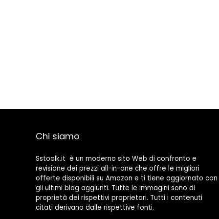
Chi siamo
Sstoolk.it è un moderno sito Web di confronto e
revisione dei prezzi all-in-one che offre le migliori
offerte disponibili su Amazon e ti tiene aggiornato con
gli ultimi blog aggiunti. Tutte le immagini sono di
proprietà dei rispettivi proprietari. Tutti i contenuti
citati derivano dalle rispettive fonti.