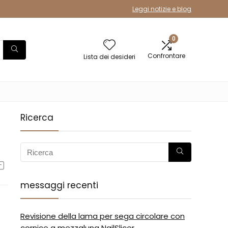
Leggi notizie e blog
0
Confrontare
Lista dei desideri
Ricerca
messaggi recenti
Revisione della lama per sega circolare con
cornice a mezzaluna NailSlicer