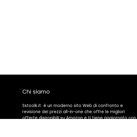
Chi siamo
Sstoolk.it è un moderno sito Web di confronto e
revisione dei prezzi all-in-one che offre le migliori
offerte disponibili su Amazon e ti tiene aggiornato con
gli ultimi blog aggiunti. Tutte le immagini sono di
proprietà dei rispettivi proprietari. Tutti i contenuti
citati derivano dalle rispettive fonti.