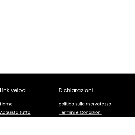
Link veloci
Dichiarazioni
Home
politica sulla riservatezza
Acquista tutto
Termini e Condizioni
Blog
Divulgazione delle
Affiliazioni
I nostri negozi online