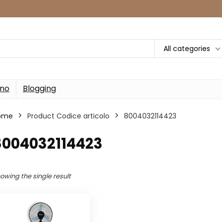
All categories
rno
Blogging
ome
Product Codice articolo
‎8004032114423
8004032114423
owing the single result