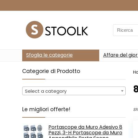
Search
for:
Sfoglia le categorie
Affare del gio
Categorie di Prodotto
H
‎
Select a category
Le migliori offerte!
Sh
Portascope da Muro Adesivo 8
Pezzi, 3-H Portascope da Muro