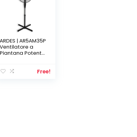
ARDES | AR5AM35P
Ventilatore a
Piantana Potente
Silenzioso 3 Pale
30 cm Oscillante
con Altezza e
Free!
Inclinazione
Regolabile
Ventilatore a
Stelo Ardes 3
Velocità Modello