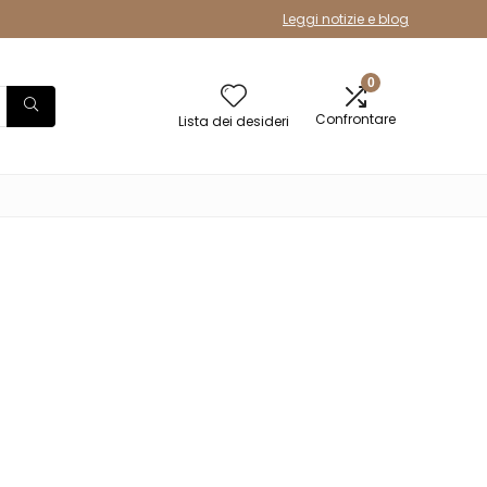
Leggi notizie e blog
0
Confrontare
Lista dei desideri