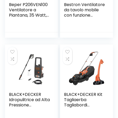
Beper P206VEN100
Bestron Ventilatore
Ventilatore a
da tavolo mobile
Piantana, 35 Watt,
con funzione
Metallo /ABS,
oscillante, Altezza:
Diametro 40 cm, 3
35,5 cm, Ø 27 cm,
Pale,3 Velocità,
30 W, Nero
Oscillazione e
Inclinazione
regolabile, Nero
BLACK+DECKER
BLACK+DECKER Kit
Idropulitrice ad Alta
Tagliaerba
Pressione
Tagliabordi
BXPW1400E (1400
Elettrico Ampiezza
W, 110 bar, 390 l/h)
taglio 32 cm,