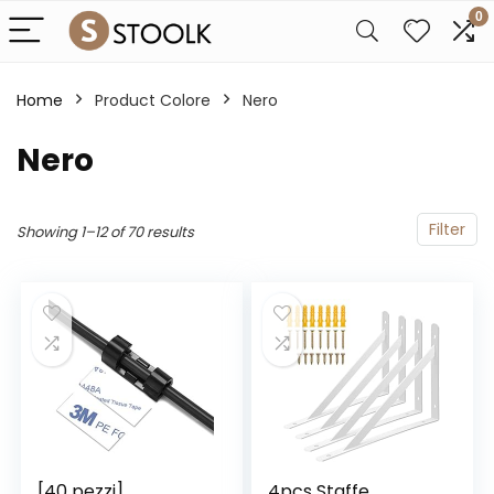
0
Home
Product Colore
‎Nero
‎Nero
Filter
Showing 1–12 of 70 results
[40 pezzi]
4pcs Staffe