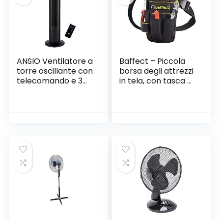
Collisione
ANSIO Ventilatore a
Baffect – Piccola
torre oscillante con
borsa degli attrezzi
telecomando e 3
in tela, con tasca e
impostazioni di
cintura regolabile
velocità e di vento,
in nylon; borsa
con cavo lungo 1,75
resistente e
m.30 pollici – Nero
professionale da
(batterie non
tenere in vita, per
incluse)
lavori tecnici ed
elettricisti; colore
nero