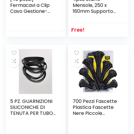
Fermacavi a Clip
Mensole, 250 x
Cavo Gestione-
160mm Supporto
Ganci Fermacavi
per Mensole
Autoadesivi Con
Triangolari, Staffe
Adesivo 3M-
Scaffali a Parete
Free!
Passante per Cavi
Impieghi Gravosi
da Scrivania, Muro,
con Viti per
Pareti. Nero
Capannone,Mensol
e in Legno
Galleggianti,Libreria
(10 Pollici) (Bianco)
5 PZ. GUARNIZIONI
700 Pezzi Fascette
SILICONICHE DI
Plastica Fascette
TENUTA PER TUBO
Nere Piccole
CANNA FUMARIA
Fascette
STUFA PELLET MAX
Elettricista
250° (D 80mm
Assortite