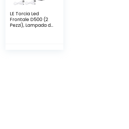
LE Torcia Led
Frontale D500 (2
Pezzi), Lampada da
Testa USB
Ricaricabile Torcia
LED, 6 Modalità di
Luce, IPX6
Impermeabile, per
Campeggio, Corsa,
Jogging, Pesca