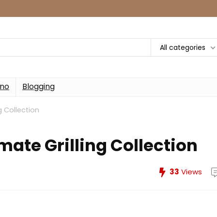
All categories
rno
Blogging
g Collection
mate Grilling Collection
33
Views