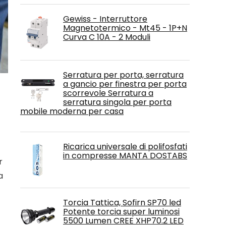
Gewiss - Interruttore
Magnetotermico - Mt45 - 1P+N
Curva C 10A - 2 Moduli
Serratura per porta, serratura
a gancio per finestra per porta
scorrevole Serratura a
serratura singola per porta
mobile moderna per casa
Ricarica universale di polifosfati
in compresse MANTA DOSTABS
r
a
Torcia Tattica, Sofirn SP70 led
Potente torcia super luminosi
5500 Lumen CREE XHP70.2 LED