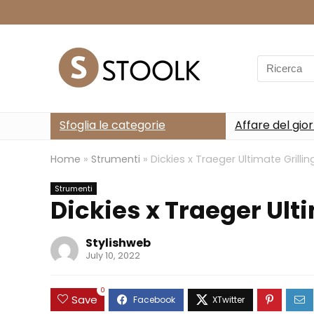
Search
for:
Sfoglia le categorie
Affare del gio
Home
»
Strumenti
»
Dickies x Traeger Ultimate Grillin
Strumenti
Dickies x Traeger Ulti
Stylishweb
July 10, 2022
0
Save