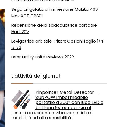
Sega cingolata a immersione Makita 40V
Max XGT GPS01
Recensione della sciacquatrice portatile
Hart 20V
Levigatrice orbitale Triton: Opzioni foglio 1/4
e 1/3
Best Utility Knife Reviews 2022
L’attività del giorno!
Pinpointer Metal Detector -
SUNPOW impermeabile
portatile a 360° con luce LED e
batteria 9V per caccia al
tesoro oro, suono e vibrazione di tre
modalità ad alta sensibilità