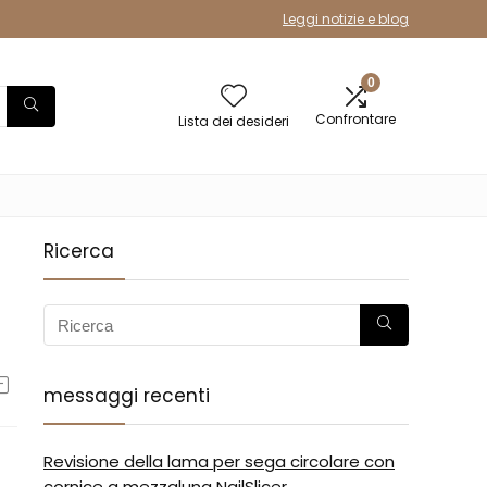
Leggi notizie e blog
0
Confrontare
Lista dei desideri
Ricerca
messaggi recenti
Revisione della lama per sega circolare con
cornice a mezzaluna NailSlicer