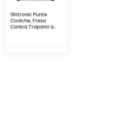
flintronic Punte
Coniche, Fresa
Conica Trapano a
Gradini,5 Punte in
Titanio con Gambo
Cambio Rapido HEX
ad Alta Velocità e 1
Punzone Centrale
Automatico con
Custodia
Adattabile a
Avvitatore