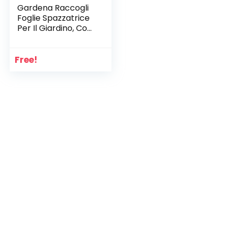
Gardena Raccogli
Foglie Spazzatrice
Per Il Giardino, Con
Sacco Di Raccolta
Estraibile,
Multicolore
Free!