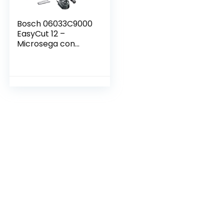
Bosch 06033C9000
EasyCut 12 –
Microsega con
Microlama
NanoBlade Wood
Speed 65 mm, 0 –
4.100 giri/min, 12 V,
Verde, 1 Pezzo