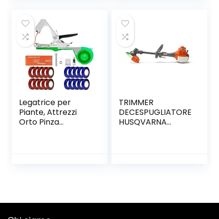
re di immondizia,
per Trapianto,
Pinza Morsetto in
Paletta per
Gomma
Terreno, Forcola,
Healthcare
Sarchiatrice e
Reaching Aid
Rastrello a Mano
Pieghevole
Legatrice per
TRIMMER
Piante, Attrezzi
DECESPUGLIATORE
Orto Pinza
HUSQVARNA
Legatrice,Tying
GIOCATTOLO
Macchina
Strumento Nastro
a Mano per Legare
Pomodori UVA Fiori
Verdura Vigneto,
Attrezzo a
Tapener da
Giardino