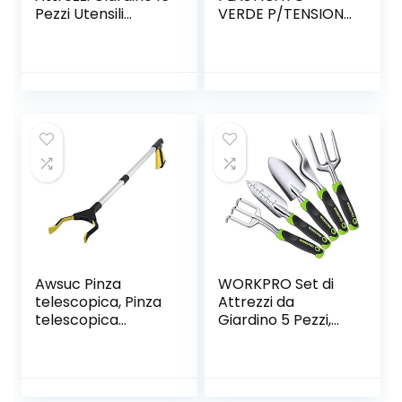
Pezzi Utensili
VERDE P/TENSIONE
Manuali da Esterno
MT.100
Set di Strumenti
Bonsai Forbici
Annaffiatoio pala
Rastrello Pinzette
per Trapianti
Piante Grasse
Awsuc Pinza
WORKPRO Set di
telescopica, Pinza
Attrezzi da
telescopica
Giardino 5 Pezzi,
Pieghevole 82cm,
Utensili da Giardino
Reacher Grabber
in Alluminio, Kit
Tool Pinza
Giardinaggio
Prensile,Raccoglito
Include Cazzuola