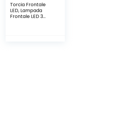
Torcia Frontale
LED, Lampada
Frontale LED 3
Modalità di
Illuminazione
Angolo di 60°
Regolabile
Luminosità 140
Lumen, Lampada
da Testa LED per
Campeggio,
Escursioni, Pesca,
Corsa (3 Batterie
Incluse)