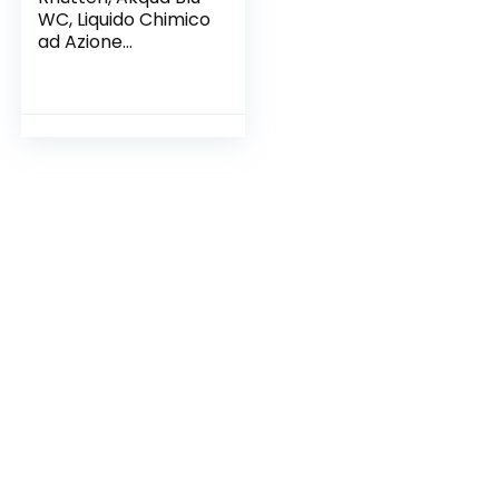
WC, Liquido Chimico
ad Azione
Disgregante nei
Confronti dei Rifiuti
Organici,
Trattamento di
Acque Nere
Derivanti da
Toilette di Mezzi di
Trasporto, per
Camper, Autobus,
5L