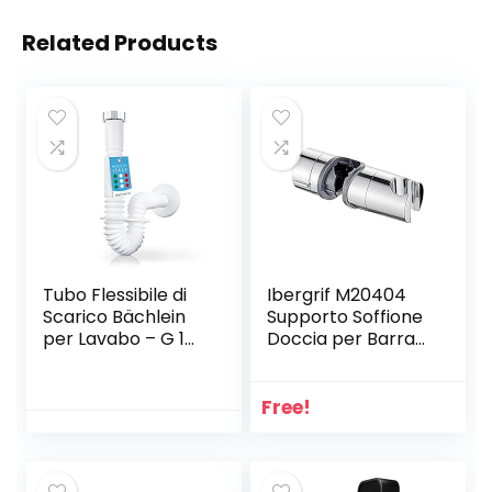
Related Products
Tubo Flessibile di
Ibergrif M20404
Scarico Bächlein
Supporto Soffione
per Lavabo – G 1
Doccia per Barra
1/4″ x 32 mm,
per Saliscendi,
Estensibile da 320-
Regolabile
800 mm, Sifone
Ricambio Porta
Free!
Antiodore
per Doccetta, 18-
Regolabile
25 mm, ABS,
Individualmente
Cromo, Argento