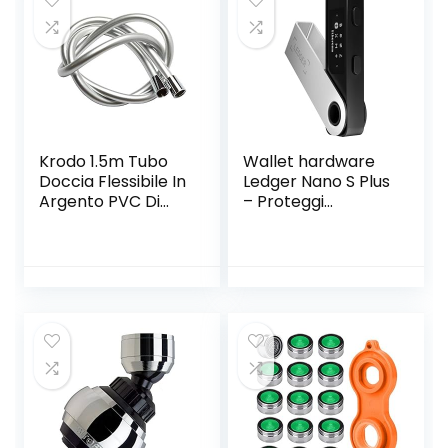
Krodo 1.5m Tubo
Wallet hardware
Doccia Flessibile In
Ledger Nano S Plus
Argento PVC Di
– Proteggi
Ricambio
criptovalute, NFT e
Universale,
token
Antipiega E A
Prova Di Perdite E
Resistente Ad Alta
Temperatura
Connettore In
Ottone