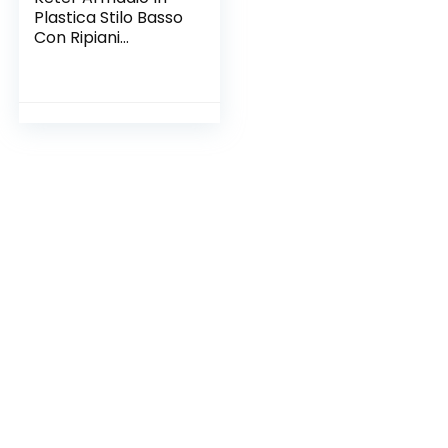
Plastica Stilo Basso
Con Ripiani
Regolabili, 68 x 39 x
90 Cm, Nero Grigio