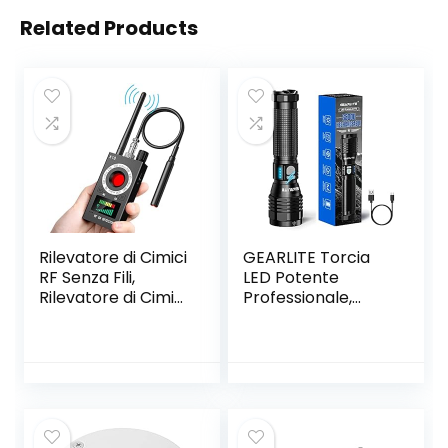
Related Products
Rilevatore di Cimici
GEARLITE Torcia
RF Senza Fili,
LED Potente
Rilevatore di Cimici
Professionale,
GPS Spy Finder
10000 Lumen
Hidden Camera
Torcia Led USB
Laser per GSM
Ricaricabile con 2
Tracker Wiretap
Bottoni,
Wireless Cameras
Impermeabile IP65
Bug Finder
Torcia Zoomabile
con 5 modalità per