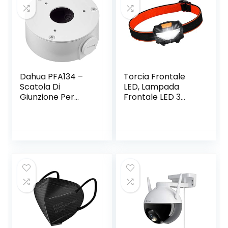
Campeggio
Escursioni
Emergenza
Dahua PFA134 –
Torcia Frontale
Scatola Di
LED, Lampada
Giunzione Per
Frontale LED 3
Telecamere Bullet
Modalità di
E Dome Dahua,
Illuminazione
Bianco, Φ90mmx35
Angolo di 60°
mm
Regolabile
Luminosità 140
Lumen, Lampada
da Testa LED per
Campeggio,
Escursioni, Pesca,
Corsa (3 Batterie
Incluse)