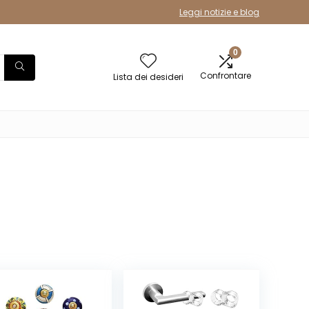
Leggi notizie e blog
0
Confrontare
Lista dei desideri