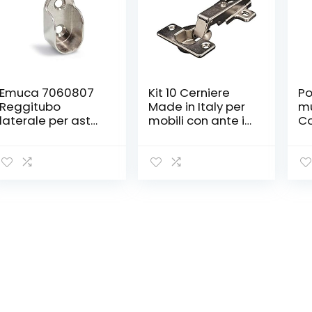
Emuca 7060807
Kit 10 Cerniere
Po
Reggitubo
Made in Italy per
mu
laterale per asta
mobili con ante in
Co
di armario ovale,
legno, acciaio
po
Zama, Nichelato,
nichelato
in
Set di 10
po