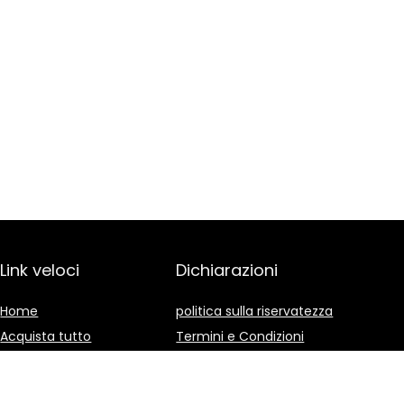
Link veloci
Dichiarazioni
Home
politica sulla riservatezza
Acquista tutto
Termini e Condizioni
Blog
Divulgazione delle
Affiliazioni
I nostri negozi online