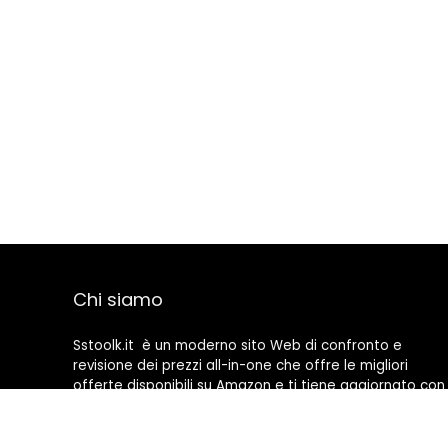
Chi siamo
Sstoolk.it è un moderno sito Web di confronto e
revisione dei prezzi all-in-one che offre le migliori
offerte disponibili su Amazon e ti tiene aggiornato con
gli ultimi blog aggiunti. Tutte le immagini sono di
proprietà dei rispettivi proprietari. Tutti i contenuti
citati derivano dalle rispettive fonti.