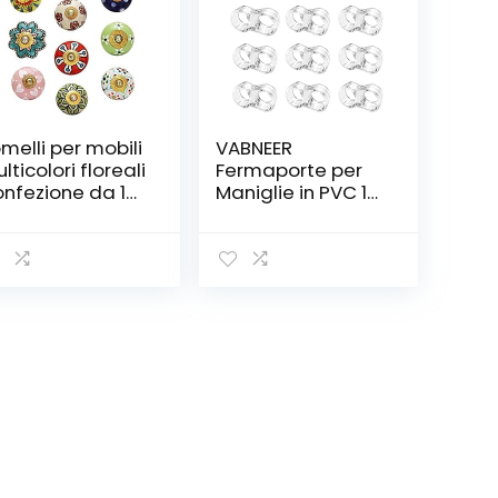
melli per mobili
VABNEER
lticolori floreali
Fermaporte per
nfezione da 10
Maniglie in PVC 10
melli decorativi
Pezzi Silicone Anti
 ceramica per
Protettori
rte
Maniglia della
(Trasparente)