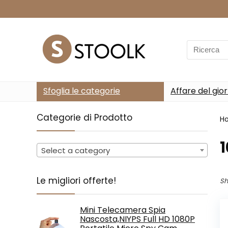
Search
for:
Sfoglia le categorie
Affare del gio
Categorie di Prodotto
H
‎
Select a category
Le migliori offerte!
Sh
Mini Telecamera Spia
Nascosta,NIYPS Full HD 1080P