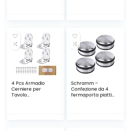
del Tendalino, 6
Paraurti, 172 Pz
Pezzi
Gommini
Trasparenti
Paracolp,
Ammortizzatore di
Colpi Proteggi
Muro, Porte,
Cassetti, Armadi
4 Pcs Armadio
Schramm –
Cerniere per
Confezione da 4
Tavolo
fermaporta piatti,
Pieghevole,Cernier
circa 10 x 4 cm,
a per Tavolo
confezione da 4
Pieghevole,Hardwa
pezzi.
re Tavolo
Pieghevole
Cerniera,Resistent