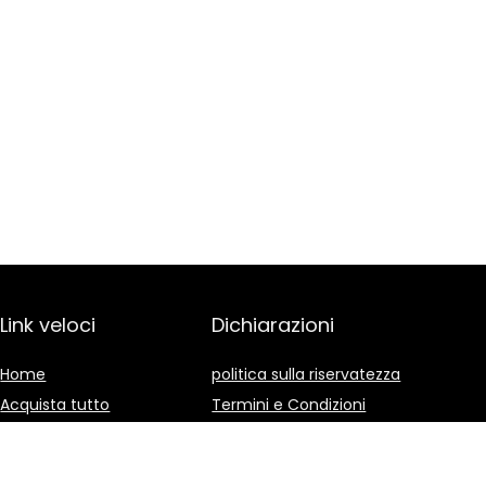
Link veloci
Dichiarazioni
Home
politica sulla riservatezza
Acquista tutto
Termini e Condizioni
Blog
Divulgazione delle
Affiliazioni
I nostri negozi online