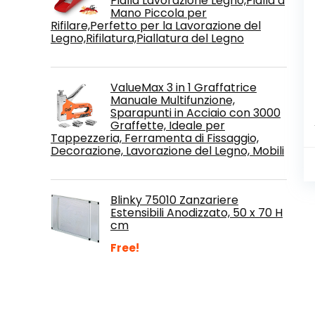
Pialla Lavorazione Legno,Pialla a
Mano Piccola per
Rifilare,Perfetto per la Lavorazione del
Legno,Rifilatura,Piallatura del Legno
ValueMax 3 in 1 Graffatrice
Manuale Multifunzione,
Sparapunti in Acciaio con 3000
Graffette, Ideale per
Tappezzeria, Ferramenta di Fissaggio,
Decorazione, Lavorazione del Legno, Mobili
Blinky 75010 Zanzariere
Estensibili Anodizzato, 50 x 70 H
cm
Free!