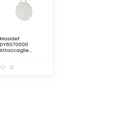
Masidef
DY6070000
Attaccaglie
Adesivi, M30,
Bianco, 10 Pezzi