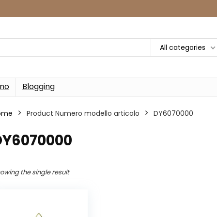
All categories
rno
Blogging
ome
Product Numero modello articolo
‎DY6070000
‎DY6070000
owing the single result