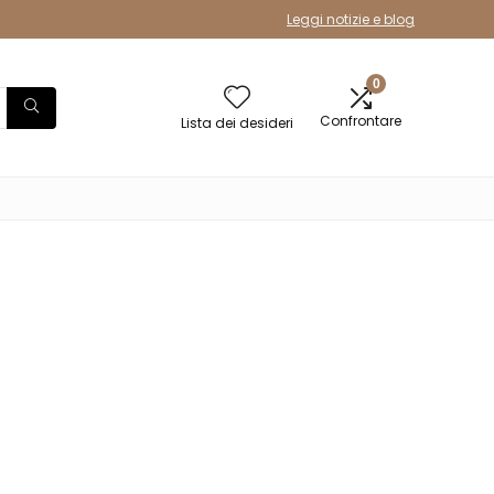
Leggi notizie e blog
0
Confrontare
Lista dei desideri