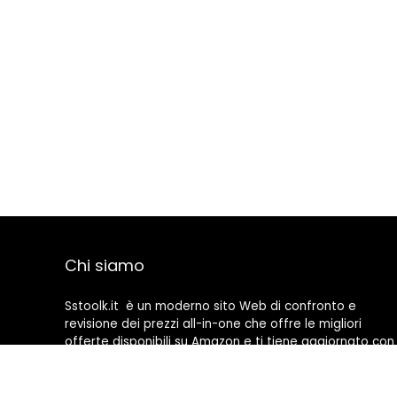
Chi siamo
Sstoolk.it è un moderno sito Web di confronto e
revisione dei prezzi all-in-one che offre le migliori
offerte disponibili su Amazon e ti tiene aggiornato con
gli ultimi blog aggiunti. Tutte le immagini sono di
proprietà dei rispettivi proprietari. Tutti i contenuti
citati derivano dalle rispettive fonti.