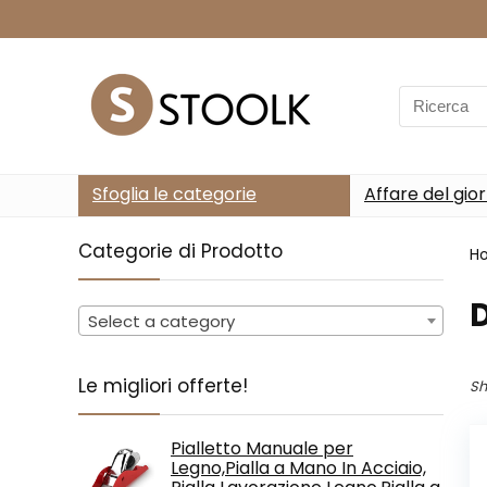
Search
for:
Sfoglia le categorie
Affare del gio
Categorie di Prodotto
H
Select a category
Le migliori offerte!
Sh
Pialletto Manuale per
Legno,Pialla a Mano In Acciaio,