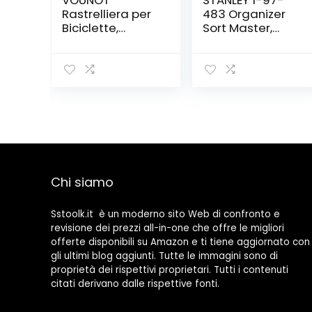
VOUNOT
STANLEY 1-97-
Rastrelliera per
483 Organizer
Biciclette,
Sort Master,
Rastrelliera
Junior
Portabici,
Installazione a
pavimento e
parete, 5 Posti,
Argento
Chi siamo
Sstoolk.it è un moderno sito Web di confronto e
revisione dei prezzi all-in-one che offre le migliori
offerte disponibili su Amazon e ti tiene aggiornato con
gli ultimi blog aggiunti. Tutte le immagini sono di
proprietà dei rispettivi proprietari. Tutti i contenuti
citati derivano dalle rispettive fonti.