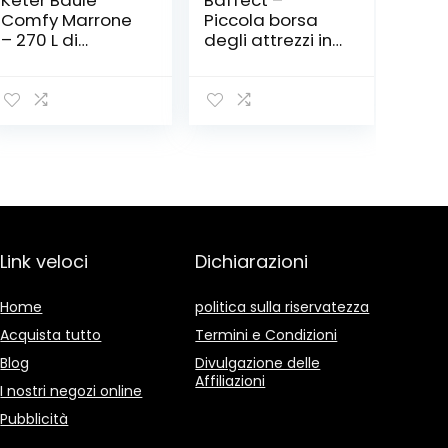
Keter Baule
Baffect –
Comfy Marrone
Piccola borsa
– 270 L di
degli attrezzi in
Capacità, In
tela, con tasca
Resina, 116,7 x
e cintura
44,7 x 57 cm
regolabile in
nylon; borsa
resistente e
professionale
da tenere in
vita, per lavori
tecnici ed
elettricisti;
colore nero
Link veloci
Dichiarazioni
Home
politica sulla riservatezza
Acquista tutto
Termini e Condizioni
Blog
Divulgazione delle
Affiliazioni
I nostri negozi online
Pubblicità