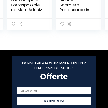
Portascopa e
BAKAJI
Portaspazzole
Scarpiera
da Muro Adesivo
Portascarpe in
con 4 Posti e 3
Legno MDF con 3
Ganci,
Ante Porta
TUOHBOVA
Scarpe a Ribalta
Supporto Parete
Maniglie a
Scopa e Porta
Scomparsa
Acciaio
Doppia
Inossidabil per
Profondità
Cucina, Bagno,
Dimensioni
Garage, Grigio
Compatte Slim
63 x 24 x 115 cm
Ingresso Casa
ISCRIVITI ALLA NOSTRA MAILING LIST PER
(Bianco
BENEFICIARE DEL MEGLIO
Frassinato)
Offerte