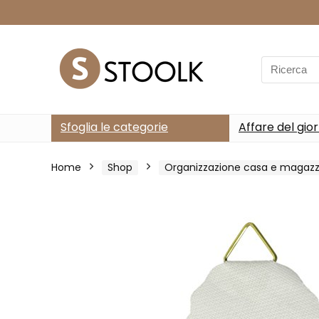
Search
for:
Sfoglia le categorie
Affare del gio
Home
Shop
Organizzazione casa e magazz