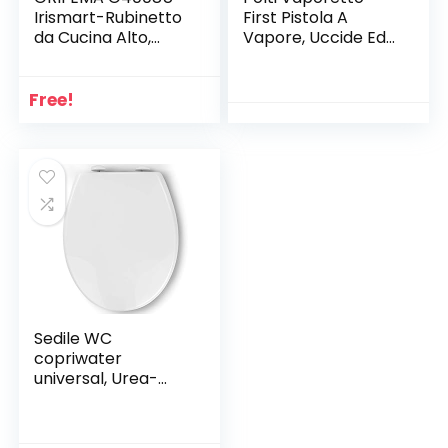
Irismart-Rubinetto
First Pistola A
da Cucina Alto,
Vapore, Uccide Ed
Miscelatore
Elimina Il 99,99%* Di
Monocomando per
Virus, Germi E
Lavello, Acciaio
Batteri, Blu Bianco
Free!
Inox, Grigio
[Exclusiva Amazon]
[Esclusiva Amazon]
Sedile WC
copriwater
universal, Urea-
Formaldeide
Chiusura
Ammortizzata