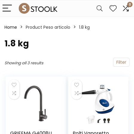
0
Home
Product Peso articolo
‎1.8 kg
‎1.8 kg
Filter
Showing all 3 results
GRIFEMA G4008U
Polti Vaporetto