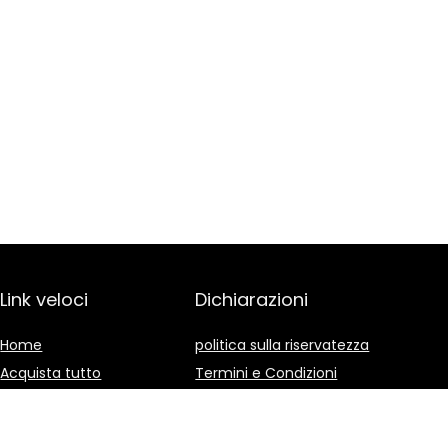
Link veloci
Dichiarazioni
Home
politica sulla riservatezza
Acquista tutto
Termini e Condizioni
Blog
Divulgazione delle
Affiliazioni
I nostri negozi online