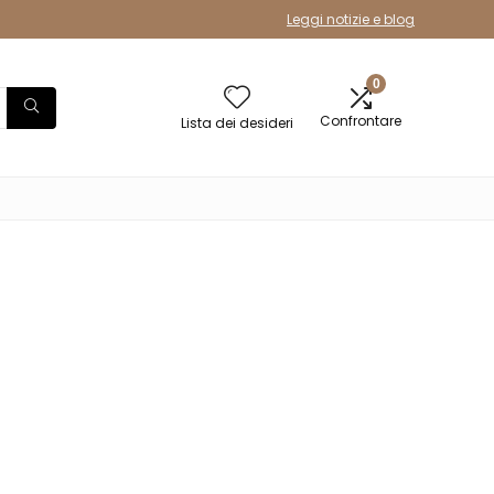
Leggi notizie e blog
0
Confrontare
Lista dei desideri