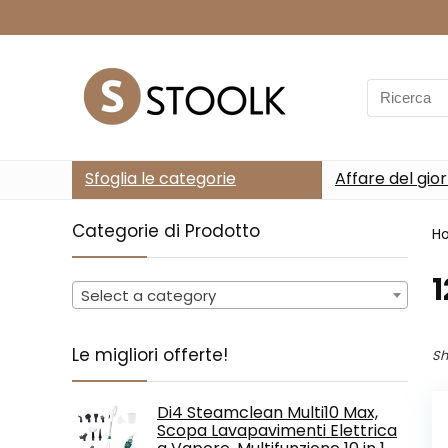
Search
for:
Sfoglia le categorie
Affare del gio
Categorie di Prodotto
H
‎
Select a category
Le migliori offerte!
Sh
Di4 Steamclean Multi10 Max,
Scopa Lavapavimenti Elettrica