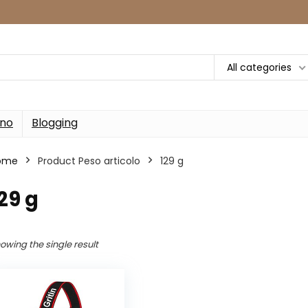
All categories
rno
Blogging
ome
Product Peso articolo
‎129 g
129 g
owing the single result