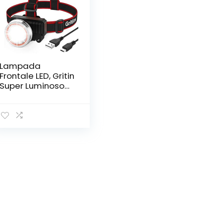
Lampada
Frontale LED, Gritin
Super Luminoso
Torcia Frontale
Lampade da
Testa USB
Ricaricabile con
2000 Lumen e 4
Modalità, 90°
Angoli di Luce
Regolabili per
Campeggio,
Corsa, Pesca,
Ciclismo