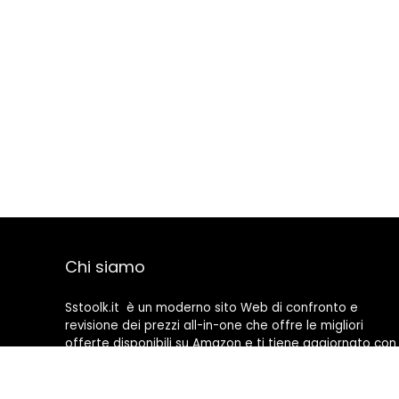
Chi siamo
Sstoolk.it è un moderno sito Web di confronto e
revisione dei prezzi all-in-one che offre le migliori
offerte disponibili su Amazon e ti tiene aggiornato con
gli ultimi blog aggiunti. Tutte le immagini sono di
proprietà dei rispettivi proprietari. Tutti i contenuti
citati derivano dalle rispettive fonti.