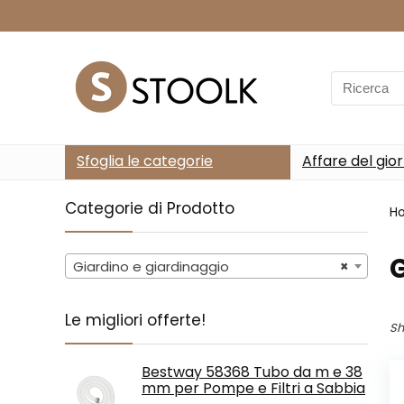
Search
for:
Sfoglia le categorie
Affare del gio
Categorie di Prodotto
H
G
Giardino e giardinaggio
×
Le migliori offerte!
Sh
Bestway 58368 Tubo da m e 38
mm per Pompe e Filtri a Sabbia