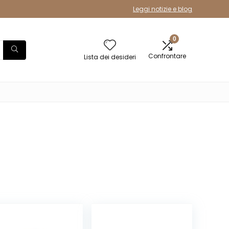
Leggi notizie e blog
0
Confrontare
Lista dei desideri