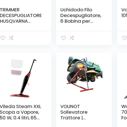
TRIMMER
Uchidodo Filo
Va
DECESPUGLIATORE
Decespugliatore,
10
HUSQVARNA
6 Bobina per
GIOCATTOLO
Decespugliatore
Black e Decker,
Lunghezza 9,14m,
Diametro 1,65mm
con 1 Copri Bobina
e 1 Molla
Vileda Steam XXL
VOUNOT
Wo
Scopa a Vapore,
Sollevatore
70
50 W, 0.4 litri, 65
Trattore |
Fo
Decibel, Plastica,
Sollevatore
Pr