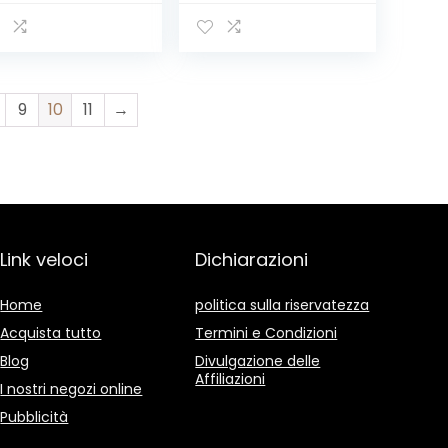
sso/Nero
Inossidabile con
Borsa, Include
Forbici per Potare,
Cazzuola per
Trapianto,
Paletta per
9
10
11
→
Terreno, Forcola e
Rastrello a Mano
Link veloci
Dichiarazioni
Home
politica sulla riservatezza
Acquista tutto
Termini e Condizioni
Blog
Divulgazione delle
Affiliazioni
I nostri negozi online
Pubblicità