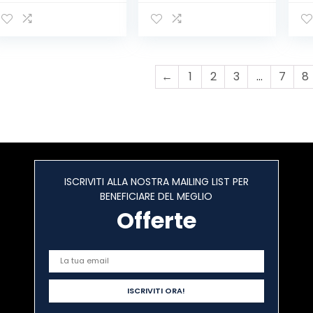
Rosso/Nero
Trattore
Ro
Telescopico | 30%
Risparmio di
Spazio | 400kg
Max
←
1
2
3
…
7
8
ISCRIVITI ALLA NOSTRA MAILING LIST PER
BENEFICIARE DEL MEGLIO
Offerte