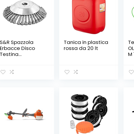
S&R Spazzola
Tanica in plastica
Te
Erbacce Disco
rossa da 20 lt
OL
Testina
M 
Decespugliatore
DE
Tosaerba
Spazzola per Erba
Prato in Acciaio
200mm Foro 25,4
m