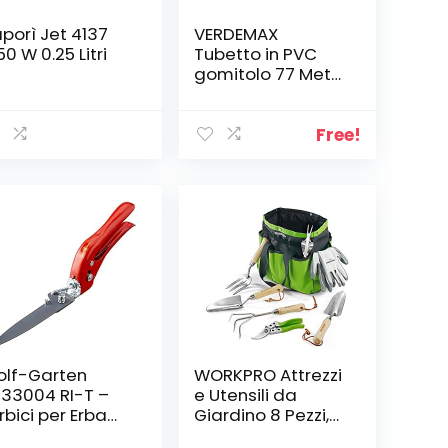
porì Jet 4137
VERDEMAX
50 W 0.25 Litri
Tubetto in PVC
gomitolo 77 Metri
& Windhager
Cordoncino Iuta,
Filo di Legatura,
Free!
Naturale, 4 mm x
50 m, 06158, Beige
lf-Garten
WORKPRO Attrezzi
33004 RI-T –
e Utensili da
rbici per Erba
Giardino 8 Pezzi,
omotion,
in Acciaio