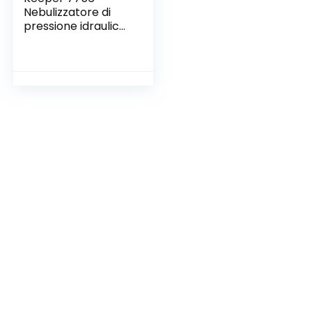
Nebulizzatore di
pressione idraulica
(deposito 1.5 L,
colore: Blu