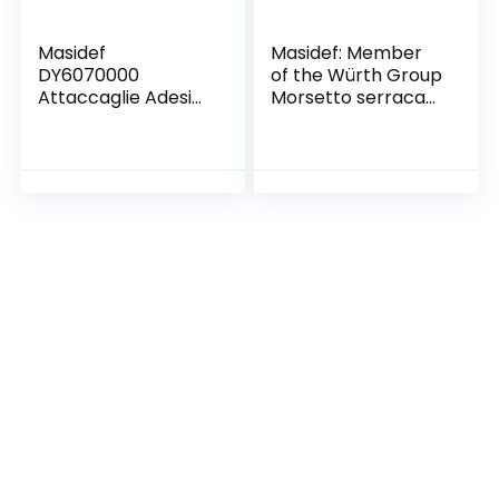
Masidef
Masidef: Member
DY6070000
of the Würth Group
Attaccaglie Adesivi,
Morsetto serracavi
M30, Bianco, 10
diametro 4 mm. in
Pezzi
ferro zincato con
vite laterale 4 pz.