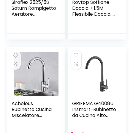
Siroflex 2525/5S
Rovtop Soffione
Saturn Rompigetto
Doccia + 1.5M
Aeratore
Flessibile Doccia, 5
Doccetta
Funzioni Getti,
Rubinetto Cucina
Doccia Soffione
Made in Italy
Multifunzionale ad
Cromato Nero |
Alta Pressione, con
Aeratore
Teflon e
Rubinetto Con
Guarnizioni
Prolunga
Snodabile |
Areatore Per
Rubinetti Con
Risparmio Idrico E
Filtro
Achelous
GRIFEMA G4008U
Rubinetto Cucina
Irismart-Rubinetto
Miscelatore
da Cucina Alto,
Monocomando
Miscelatore
per Lavello con
Monocomando