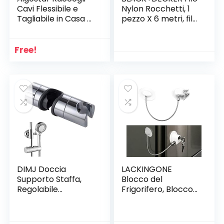
Cavi Flessibile e
Nylon Rocchetti, 1
Tagliabile in Casa e
pezzo X 6 metri, filo
Ufficio per
1,5 mm, Rocchetto
Protezione di
a Pressione,
Neonati, Animali
Accessori
Free!
Domestici ed
Tagliabordi ,
Elettricità,
A6226-XJ
Lunghezza 1.5 m,
Diametro 16 mm
per Contenere 3-5
Cavi, Grigio
DIMJ Doccia
LACKINGONE
Supporto Staffa,
Blocco del
Regolabile
Frigorifero, Blocco
Ricambio Supporto
del Frigorifero con
Doccetta 18-25
Chiavi, Blocco del
mm ABS Doccia
congelatore