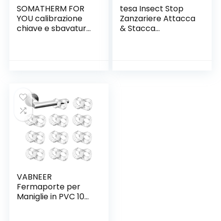
SOMATHERM FOR
tesa Insect Stop
YOU calibrazione
Zanzariere Attacca
chiave e sbavatura
& Stacca
di Multidiameter
STANDARD per
per 16 millimetri
Finestre –
multistrato tubo di
Zanzariera Adesiva
diametro 20 mm e
– Rete per
con 26 millimetri
Zanzariera
Regolabile a
Piacere –
Antracite, 110 cm x
130 cm
VABNEER
Fermaporte per
Maniglie in PVC 10
Pezzi Silicone Anti
Protettori Maniglia