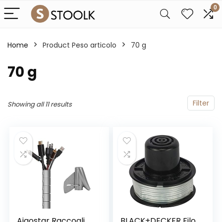
0
Home
Product Peso articolo
‎70 g
‎70 g
Filter
Showing all 11 results
Aigostar Raccogli
BLACK+DECKER Filo