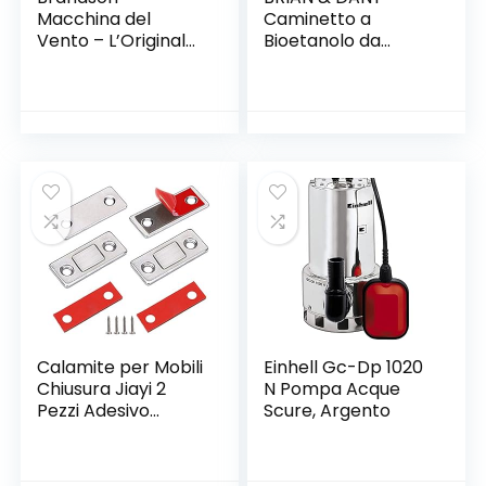
Macchina del
Caminetto a
Vento – L’Originale
Bioetanolo da
Super Ventilatore –
Tavolo per Interni
Largo 53,5cm – 3-
ed Esterni, 16.5 cm
Livelli di Potenza –
(ID) x 27cm (H),
120W di Potenza
Argento
Max assorbita –
Design Retro –
Cromo
Calamite per Mobili
Einhell Gc-Dp 1020
Chiusura Jiayi 2
N Pompa Acque
Pezzi Adesivo
Scure, Argento
Chiusura
Magnetica
Chiusura Porta