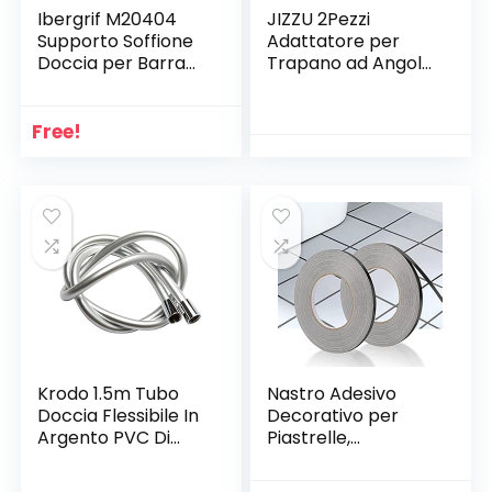
Ibergrif M20404
JIZZU 2Pezzi
Supporto Soffione
Adattatore per
Doccia per Barra
Trapano ad Angolo
per Saliscendi,
Retto 105° 1/4
Regolabile
pollici Cacciavite a
Ricambio Porta per
Taglio Esagonale
Free!
Doccetta, 18-25
Porta-inserti di
mm, ABS, Cromo,
Estensione di
Argento
Trapano Angolare
per Trapano
Elettrico,
Cacciavite a
Angolo Retto
Krodo 1.5m Tubo
Nastro Adesivo
Doccia Flessibile In
Decorativo per
Argento PVC Di
Piastrelle,
Ricambio
Impermeabile,
Universale,
Nastro Sigillante