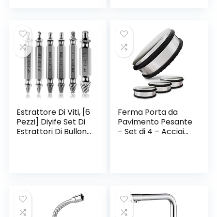
Ultra Sottile
Magnetiche per
Ante Mobili
Magnete Chiusura
Calamita per
Cassetti Armadio
Chiusure Cucina
Estrattore Di Viti, [6
Ferma Porta da
Pezzi] Diyife Set Di
Pavimento Pesante
Estrattori Di Bulloni
– Set di 4 – Acciaio
Danneggiati,
Inox – con 4 Anelli
Dispositivo Di
di Ricambio in
Rimozione Viti,
Silicone – 1,1kg –
Dispositivo Di
Bloccaporta
Rimozione Bullone
Rotto In Acciaio
H.S.S 4341# per
Danneggiati/Spella