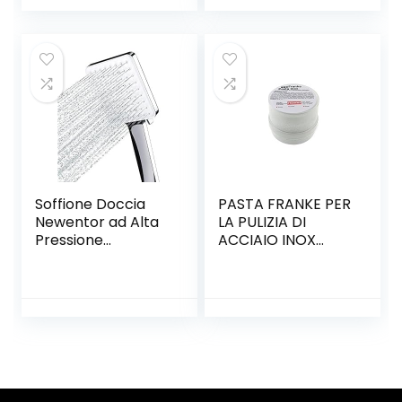
tavoletta wc con
Sgancio Rapido a
un Pulsante, facile
da montare,
Materiale
Antibatterico a
Fissaggio
Superiore, a Forma
di O
Soffione Doccia
PASTA FRANKE PER
Newentor ad Alta
LA PULIZIA DI
Pressione
ACCIAIO INOX
Risparmio Idrico,
LAVELLI CAPPE
Doccino per
CUCINE A GAS
Doccia
300g
Anticalcare, 6
Funzioni Getto,
Doccetta
Universale Facile
da Installare,
Telefono Doccia in