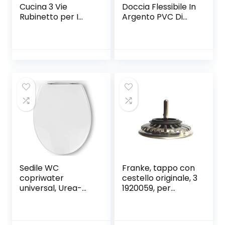
Cucina 3 Vie
Doccia Flessibile In
Rubinetto per I
Argento PVC Di
Sistemi Osmosi
Ricambio
Inversa
Universale,
Miscelatore 3 Vie
Antipiega E A
Cucina Girevole a
Prova Di Perdite E
360 ° Acqua
Resistente Ad Alta
Fredda e Calda
Temperatura
Connettore In
Ottone
Sedile WC
Franke, tappo con
copriwater
cestello originale, 3
universal, Urea-
1920059, per
Formaldeide
lavello
Chiusura
Ammortizzata