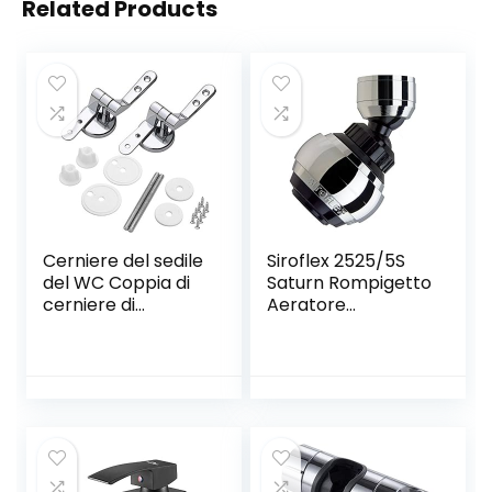
Related Products
Cerniere del sedile
Siroflex 2525/5S
del WC Coppia di
Saturn Rompigetto
cerniere di
Aeratore
ricambio rifinite in
Doccetta
lega Coprivaso
Rubinetto Cucina
Sedile WC per
Made in Italy
Legno | Resina |
Cromato Nero |
MDF Sedili WC –
Aeratore
Compresi i
Rubinetto Con
Raccordi
Prolunga
Snodabile |