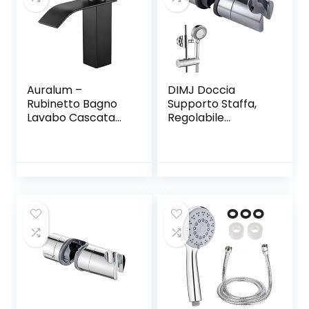
Areatore Per
Rubinetti Con
Risparmio Idrico E
Filtro
Auralum –
DIMJ Doccia
Rubinetto Bagno
Supporto Staffa,
Lavabo Cascata
Regolabile
Nero Rubinetto a
Ricambio
Cascata Quadrato
Supporto
Ottone Alta
Doccetta 18-25
Qualità
mm ABS Doccia
Miscelatore
Soffione Supporto
Lavabo Bagno
per Barra,
Nero Acqua Calda
Saliscendi con
e Fredda
Finitura Cromata,
Grigio