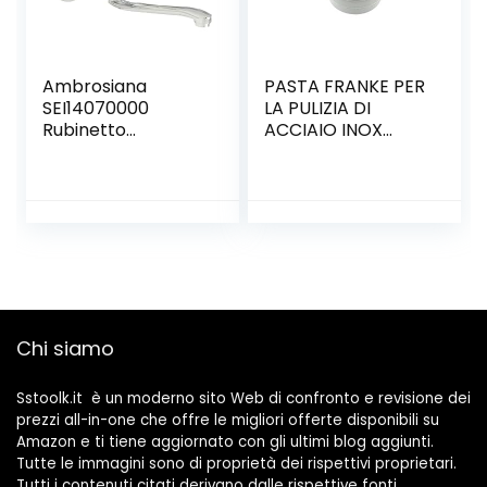
Ambrosiana
PASTA FRANKE PER
SEI14070000
LA PULIZIA DI
Rubinetto
ACCIAIO INOX
Miscelatore
LAVELLI CAPPE
Lavello con
CUCINE A GAS
Girevole, Cromo
300g
Chi siamo
Sstoolk.it è un moderno sito Web di confronto e revisione dei
prezzi all-in-one che offre le migliori offerte disponibili su
Amazon e ti tiene aggiornato con gli ultimi blog aggiunti.
Tutte le immagini sono di proprietà dei rispettivi proprietari.
Tutti i contenuti citati derivano dalle rispettive fonti.