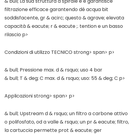
& bull; La sua struttura a spirale é e garantisce
filtrazione efficace garantendo dé acqua bit
soddisfacente, gr & acirc; questo & agrave; elevata
capacità & eacute; r & eacute ;. tention e un basso
rilascio p>
Condizioni di utilizzo TECNICO strong> span> p>
& bull; Pressione max. d & rsquo; uso 4 bar
& bull; T & deg; C max. d & rsquo; uso: 55 & deg; C p>
Applicazioni strong> span> p>
& bull; Upstream d & rsquo; un filtro a carbone attivo
o polifosfato, od a valle & rsquo; un pr & eacute; filtro,
la cartuccia permette prot & eacute; ger