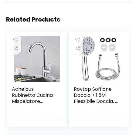
Related Products
Achelous
Rovtop Soffione
Rubinetto Cucina
Doccia + 1.5M
Miscelatore
Flessibile Doccia, 5
Monocomando
Funzioni Getti,
per Lavello con
Doccia Soffione
Aeratore
Multifunzionale ad
Sostituibile,
Alta Pressione, con
Girevole 360°,
Teflon e