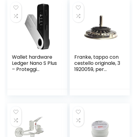
Acqua Fredda e
Guarnizioni
Calda Regolabile
Ottone Cromo
Wallet hardware
Franke, tappo con
Ledger Nano S Plus
cestello originale, 3
– Proteggi
1920059, per
criptovalute, NFT e
lavello
token