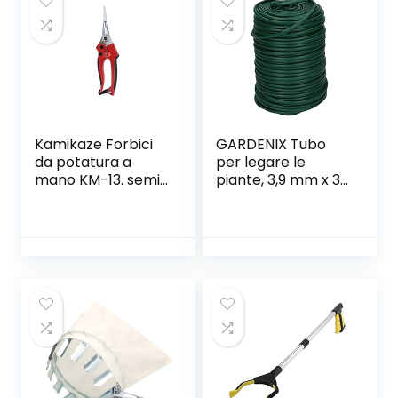
Regali di
Giardinaggio Ideali
per Donne Uomo
Kamikaze Forbici
GARDENIX Tubo
da potatura a
per legare le
mano KM-13. semi
piante, 3,9 mm x 30
professionale. 15
m, materiale per
mm Ø. Forbici
legare le piante
curve. Forbici da
giardino