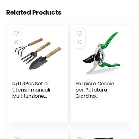
Related Products
N/0 3Pcs Set di
Forbici e Cesoie
Utensili manuali
per Potatura
Multifunzione
Giardino
Attrezzi Giardino
Professionali
Alta qualità e
FALCO GRÜNTEK
Durevole Attrezzi
215 mm
per Giardinaggio
con Maniglie
Ergonomiche