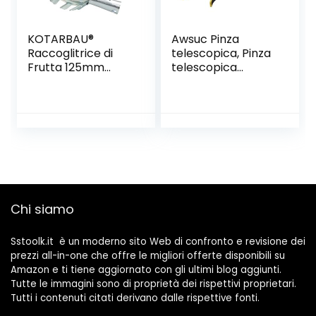
KOTARBAU®
Awsuc Pinza
Raccoglitrice di
telescopica, Pinza
Frutta 125mm
telescopica
Arnese per
Pieghevole 82cm,
Raccogliere Mele
Reacher Grabber
in Alto Guadino
Tool Pinza
Professionale
Prensile,Raccoglito
re di immondizia,
Pinza Morsetto in
Gomma
Healthcare
Reaching Aid
Chi siamo
Pieghevole
Sstoolk.it è un moderno sito Web di confronto e revisione dei
prezzi all-in-one che offre le migliori offerte disponibili su
Amazon e ti tiene aggiornato con gli ultimi blog aggiunti.
Tutte le immagini sono di proprietà dei rispettivi proprietari.
Tutti i contenuti citati derivano dalle rispettive fonti.